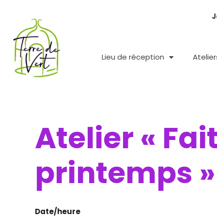
Aller
J
au
contenu
Lieu de réception
Atelie
Atelier « Fa
printemps »
Date/heure