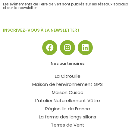
Les évènements de Terre de Vert sont publiés sur les réseaux sociaux
et sur la newsletter.
INSCRIVEZ-VOUS À LA NEWSLETTER !
F
I
L
a
n
i
c
s
n
Nos partenaires
e
t
k
b
a
e
La Citrouille
o
g
d
Maison de l’environnement GPS
o
r
i
Maison Cusac
k
a
n
L’atelier Naturellement Vôtre
m
Région Ile de France
La ferme des longs sillons
Terres de Vent