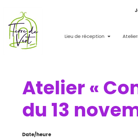
Aller
J
au
contenu
Lieu de réception
Atelie
Atelier « Co
du 13 novem
Date/heure