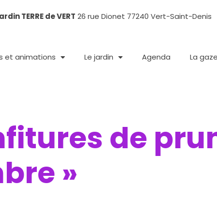
ardin TERRE de VERT
26 rue Dionet 77240 Vert-Saint-Denis
rs et animations
Le jardin
Agenda
La gaz
nfitures de pru
bre »