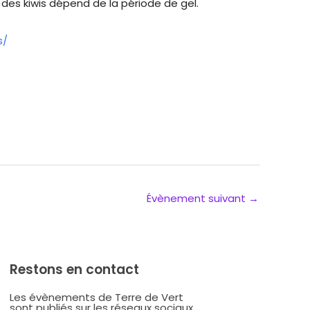
é des kiwis dépend de la période de gel.
s/
Évènement suivant
→
Restons en contact
Les évènements de Terre de Vert
sont publiés sur les réseaux sociaux