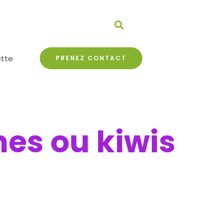
ette
PRENEZ CONTACT
nes ou kiwis