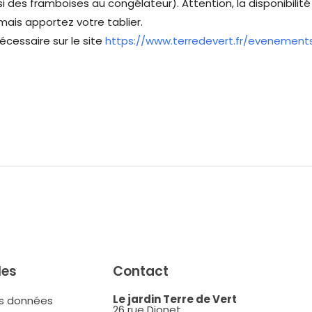
ssi des framboises au congélateur). Attention, la disponibilit
is apportez votre tablier.
écessaire sur le site
https://www.terredevert.fr/evenement
les
Contact
Le jardin Terre de Vert
es données
26 rue Dionet