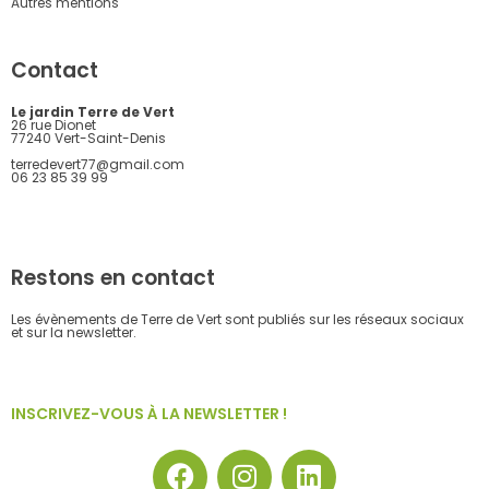
Autres mentions
Contact
Le jardin Terre de Vert
26 rue Dionet
77240 Vert-Saint-Denis
terredevert77@gmail.com
06 23 85 39 99
Restons en contact
Les évènements de Terre de Vert sont publiés sur les réseaux sociaux
et sur la newsletter.
INSCRIVEZ-VOUS À LA NEWSLETTER !
F
I
L