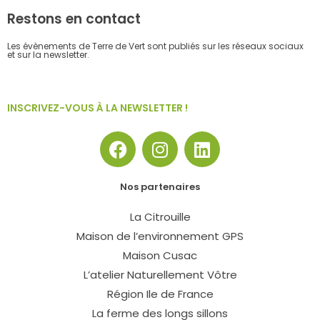
Restons en contact
Les évènements de Terre de Vert sont publiés sur les réseaux sociaux
et sur la newsletter.
INSCRIVEZ-VOUS À LA NEWSLETTER !
F
I
L
a
n
i
c
s
n
Nos partenaires
e
t
k
b
a
e
La Citrouille
o
g
d
Maison de l’environnement GPS
o
r
i
Maison Cusac
k
a
n
L’atelier Naturellement Vôtre
m
Région Ile de France
La ferme des longs sillons