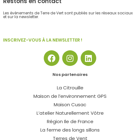
Restons en contact
Les évènements de Terre de Vert sont publiés sur les réseaux sociaux
et sur la newsletter.
INSCRIVEZ-VOUS À LA NEWSLETTER !
F
I
L
a
n
i
c
s
n
Nos partenaires
e
t
k
b
a
e
La Citrouille
o
g
d
Maison de l’environnement GPS
o
r
i
Maison Cusac
k
a
n
L’atelier Naturellement Vôtre
m
Région Ile de France
La ferme des longs sillons
Terres de Vent